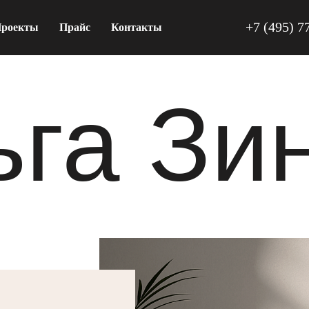
+7 (495) 7
роекты
Прайс
Контакты
га Зи