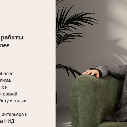
 работы
олее
иболее
лизм.
ых и
вторский
боту и отдых
 интерьера и
ды НИД